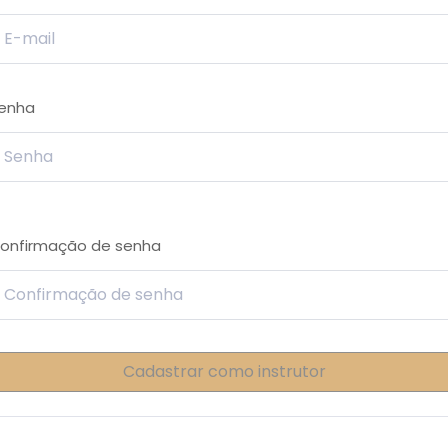
enha
onfirmação de senha
Cadastrar como instrutor