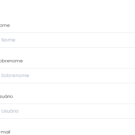
ome
obrenome
suário
-mail