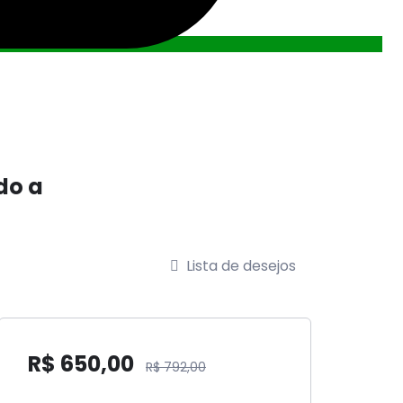
do a
Lista de desejos
R$
650,00
R$
792,00