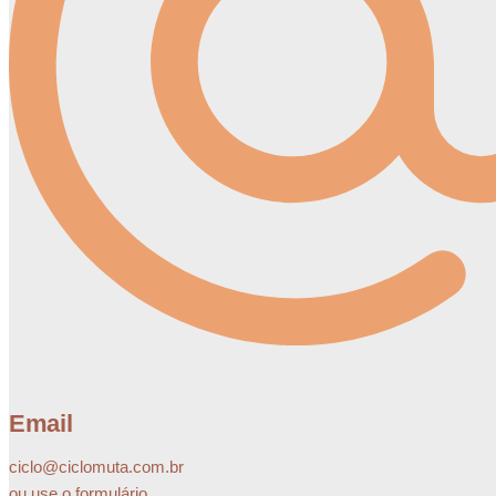
Email
ciclo@ciclomuta.com.br
ou use o formulário.