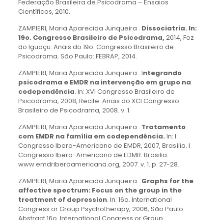
Federação Brasileira de Psicodrama – Ensaios
Científicos, 2010.
ZAMPIERI, Maria Aparecida Junqueira .
Dissociatria. In:
19o. Congresso Brasileiro de Psicodrama,
2014, Foz
do Iguaçu. Anais do 19o. Congresso Brasileiro de
Psicodrama. São Paulo: FEBRAP, 2014.
ZAMPIERI, Maria Aparecida Junqueira . I
ntegrando
psicodrama e EMDR na intervenção em grupo na
codependência
. In: XVI Congresso Brasileiro de
Psicodrama, 2008, Recife. Anais do XCI Congresso
Brasileiro de Psicodrama, 2008. v. 1.
ZAMPIERI, Maria Aparecida Junqueira .
Tratamento
com EMDR na família em codependência.
In: I
Congresso Ibero-Americano de EMDR, 2007, Brasília. I
Congresso Ibero-Americano de EDMR. Brasilia:
www.emdriberoamericana.org, 2007. v. 1. p. 27-28.
ZAMPIERI, Maria Aparecida Junqueira .
Graphs for the
affective spectrum: Focus on the group in the
treatment of depression
. In: 16o. International
Congress or Group Psychotherapy, 2006, São Paulo.
Abstract 16o. International Congress or Group