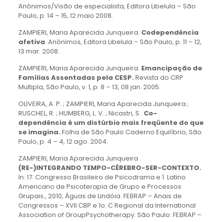
Anônimos/Visão de especialista, Editora Libelula – São
Paulo, p. 14 – 15, 12 maio 2008.
ZAMPIERI, Maria Aparecida Junqueira.
Codependência
afetiva
. Anônimos, Editora Libelula – São Paulo, p. 11 – 12,
13 mar. 2008.
ZAMPIERI, Maria Aparecida Junqueira.
Emancipação de
Famílias Assentadas pela CESP.
Revista do CRP
Multipla, São Paulo, v. 1, p. 8 – 13, 08 jan. 2005.
OLIVEIRA, A. P. ; ZAMPIERI, Maria Aparecida Junqueira ;
RUSCHEL, R. ; HUMBERG, L. V. ; Nicastri, S .
Co-
dependência é um distúrbio mais freqüente do que
se imagina.
Folha de São Paulo Caderno Equilíbrio, São
Paulo, p. 4 – 4, 12 ago. 2004.
ZAMPIERI, Maria Aparecida Junqueira .
(RE-)INTEGRANDO TEMPO-CÉREBRO-SER-CONTEXTO.
In: 17. Congresso Brasileiro de Psicodrama e 1. Latino
Americano de Psicoterapia de Grupo e Processos
Grupais., 2010, Águas de Lindóia. FEBRAP – Anais de
Congressos – XVII CBP e 1o. C Regional da International
Association of GroupPsychotherapy. São Paulo: FEBRAP –