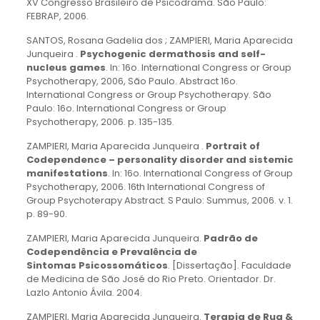
XV Congresso Brasileiro de Psicodrama. São Paulo:
FEBRAP, 2006.
SANTOS, Rosana Gadelia dos ; ZAMPIERI, Maria Aparecida
Junqueira .
Psychogenic dermathosis and self-
nucleus games
. In: 16o. International Congress or Group
Psychotherapy, 2006, São Paulo. Abstract 16o.
International Congress or Group Psychotherapy. São
Paulo: 16o. International Congress or Group
Psychotherapy, 2006. p. 135-135.
ZAMPIERI, Maria Aparecida Junqueira .
Portrait of
Codependence – personality disorder and sistemic
manifestations
. In: 16o. International Congress of Group
Psychotherapy, 2006. 16th International Congress of
Group Psychoterapy Abstract. S Paulo: Summus, 2006. v. 1.
p. 89-90.
ZAMPIERI, Maria Aparecida Junqueira.
Padrão de
Codependência e Prevalência de
Sintomas Psicossomáticos
. [Dissertação]. Faculdade
de Medicina de São José do Rio Preto. Orientador. Dr.
Lazlo Antonio Ávila. 2004.
ZAMPIERI, Maria Aparecida Junqueira.
Terapia de Rua &