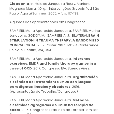
Cidadania
. In: Heloisa Junqueira Fleury; Marlene
Magnoso Marra. (Org.). Intervençôes Grupais. 1ed.São
Paulo: Ágora/Summus, 2005, v. 1, p. 117-139.
Algumas das apresentações em Congressos
ZAMPIERI, Maria Aparecida Junqueira; ZAMPIERI, Marina
Junqueira; GODOY, M. ; ZAMPIERI, A. J. . BILATERAL
BRAIN
STIMULATION IN TRAUMA THERAPY: A RANDOMIZED
CLINICAL TRIAL
. 2017. Poster. 2017 EMDRIA Conference.
Belevue, Seattle, WA, USA.
ZAMPIERI, Maria Aparecida Junqueira.
Inference
exercises: EMDR and family therapy games in a
case of OCD
. 2017. Congresso IBA. Buenos Aires.
ZAMPIERI, Maria Aparecida Junqueira.
Organización
sistémica del tratamiento EMDR con juegos:
paradigmas lineales y circulares
. 2016.
(Apresentação de Trabalho/Congresso).
ZAMPIERI, Maria Aparecida Junqueira.
Métodos
sistêmicos agregados ao EMDR na terapia de
casal
. 2016. Congresso Brasileiro de Terapia Familiar.