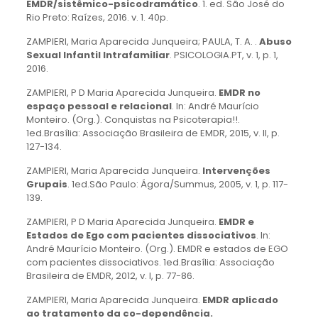
EMDR/sistêmico-psicodramático
. 1. ed. São José do
Rio Preto: Raízes, 2016. v. 1. 40p.
ZAMPIERI, Maria Aparecida Junqueira; PAULA, T. A. .
Abuso
Sexual Infantil Intrafamiliar
. PSICOLOGIA.PT, v. 1, p. 1,
2016.
ZAMPIERI, P D Maria Aparecida Junqueira.
EMDR no
espaço pessoal e relacional
. In: André Maurício
Monteiro. (Org.). Conquistas na Psicoterapia!!.
1ed.Brasília: Associação Brasileira de EMDR, 2015, v. II, p.
127-134.
ZAMPIERI, Maria Aparecida Junqueira.
Intervenções
Grupais
. 1ed.São Paulo: Ágora/Summus, 2005, v. 1, p. 117-
139.
ZAMPIERI, P D Maria Aparecida Junqueira.
EMDR e
Estados de Ego com pacientes dissociativos
. In:
André Maurício Monteiro. (Org.). EMDR e estados de EGO
com pacientes dissociativos. 1ed.Brasília: Associação
Brasileira de EMDR, 2012, v. I, p. 77-86.
ZAMPIERI, Maria Aparecida Junqueira.
EMDR aplicado
ao tratamento da co-dependência.